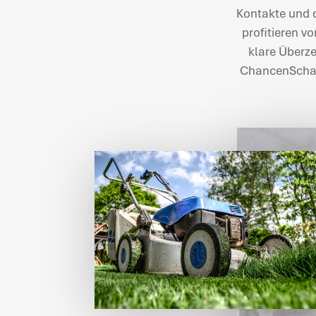
Kontakte und d
profitieren v
klare Überze
ChancenSchaff