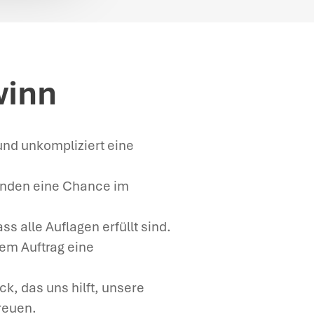
winn
und unkompliziert eine
anden eine Chance im
ass alle Auflagen erfüllt sind.
dem Auftrag eine
k, das uns hilft, unsere
treuen.